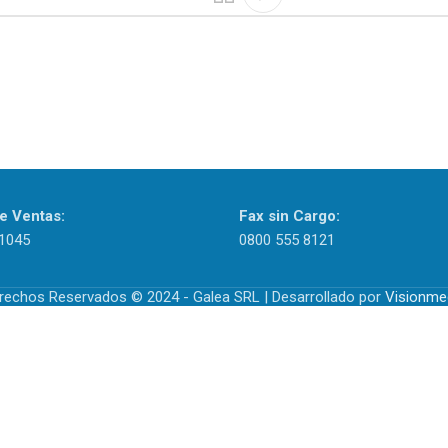
e Ventas:
Fax sin Cargo:
1045
0800 555 8121
rechos Reservados © 2024 - Galea SRL | Desarrollado por
Visionme